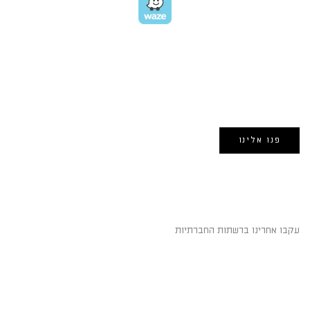
EMAIL US
אימייל:
morin@dynamogroup.co.il
פנו אלינו
השארו מחוברים
עקבו אחרינו ברשתות החברתיות