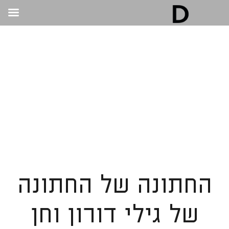
גלריה דובנוב - אולם אירועים בתל אביב | חתונות
ואירועים
>
TESTIMONIALS
>
טל אמנו
טל אמנו
החתונה של החתונה
של גילי דורון וחן