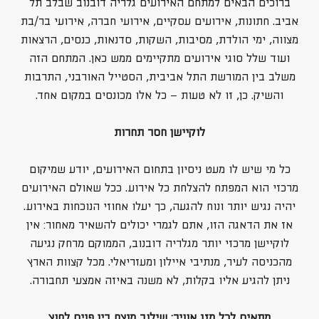
ברוכים הבאים למתחם האירועים גלריה דובנוב שבלב תל
אביב. חתונות, אירועים עסקיים, אירועי חברה,
אירועי בר/בת
מצווה, ימי הולדת, מסיבות, השקות, סדנאות, כנסים, הרצאות
ועוד שלל סוגי אירועים מתקיימים ממש כאן. המתחם הזה
משלב בין המורשת התל אביבית, הסטייל האורבני, התרבות
והשיק. כן, זו לא טעות – כל אלו מכונסים במקום אחד.
לוקיישן חסר תחרות
כל מי שיש לו מעט ניסיון בתחום האירועים, יודע שמיקום
מרכזי הוא המפתח להצלחת כל אירוע. ככל שאולם האירועים
יהיה נגיש יותר ונוח להגעה, כך יעלו אחוזי הנוכחות באירוע.
אז את הדאגה הזו, אתם לגמרי יכולים להשאיר מאחור: אין
לוקיישן מרכזי יותר מגלריה דובנוב, הממוקם מרחק נגיעה
מהכניסה לעיר, מנתיבי איילון ומעזריאלי. מכל קצוות הארץ
ניתן להגיע אליו בקלות, לא משנה באיזה אמצעי תחבורה.
מתאים לכל מזג אוויר: שילוב מנצח בין פנים לחוץ