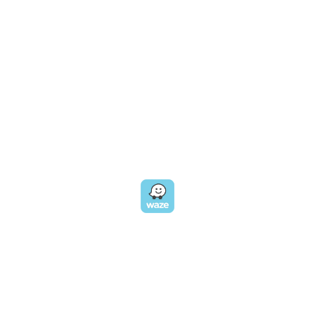
טלפון במשרד:
077-8045344
OUR LOCATION
כתובת:
רחוב דובנוב 8,
תל אביב
GET DIRECTIONS
EMAIL US
אימייל:
morin@dynamogroup.co.il