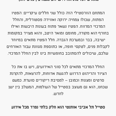
המתחם הוורסטילי הזה כולל שני חללים עיקריים: הפטיו
הפתוח, שכולו צמחיה ירוקה ואווירה פסטורלית, והחלל
המרכזי המרווח. הפטיו נשאר פתוח בעונות היבשות ואילו
בחורף הוא מקורה, מחומם ומואר היטב, והוא מצויד במקומות
ישיבה, בבר ובמערכת הגברה. חלל הפטיו מתאים במיוחד
לקבלות פנים, לטקסי חופה, או כתוספת מגוונת עבור האורחים
שלכם, שיכולים להסתובב בחופשיות בינו לבין החלל המרכזי.
החלל המרכזי מתאים לכל סוגי האירועים, ויש בו את כל
הציוד והריהוט הדרוש להגשת ארוחות, להרצאות, להקרנת
סרטים ומצגות וכמובן – למסיבת ריקודים סוערת. כמעט
שכחנו, הוא גם מעוצב בסטייל של העולמות, המשלב בין ישן
לחדש.
סטייל תל אביבי אותנטי הוא חלק בלתי נפרד מכל אירוע