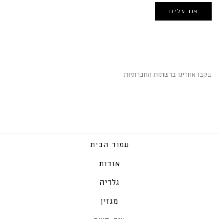
פנו אלינו
השארו מחוברים
עקבו אחרינו ברשתות החברתיות
עמוד הבית
אודות
גלריה
מגזין