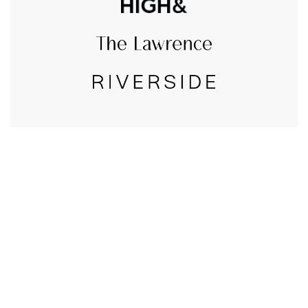
CALL US
טלפון במשרד:
077-8045344
OUR LOCATION