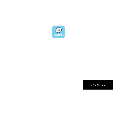
כתובת:
רחוב דובנוב 8,
תל אביב
GET DIRECTIONS
EMAIL US
אימייל:
morin@dynamogroup.co.il
פנו אלינו
השארו מחוברים