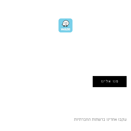
GET DIRECTIONS
EMAIL US
אימייל:
morin@dynamogroup.co.il
פנו אלינו
השארו מחוברים
עקבו אחרינו ברשתות החברתיות