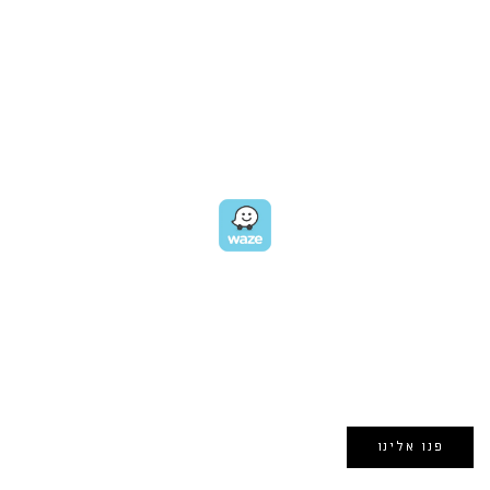
OUR LOCATION
כתובת:
רחוב דובנוב 8,
תל אביב
GET DIRECTIONS
EMAIL US
אימייל:
morin@dynamogroup.co.il
פנו אלינו