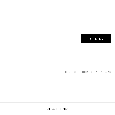
EMAIL US
אימייל:
morin@dynamogroup.co.il
פנו אלינו
השארו מחוברים
עקבו אחרינו ברשתות החברתיות
עמוד הבית