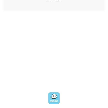
CALL US
טלפון במשרד:
077-8045344
OUR LOCATION
כתובת:
רחוב דובנוב 8,
תל אביב
GET DIRECTIONS