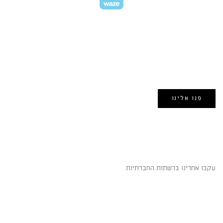
EMAIL US
אימייל:
morin@dynamogroup.co.il
פנו אלינו
השארו מחוברים
עקבו אחרינו ברשתות החברתיות