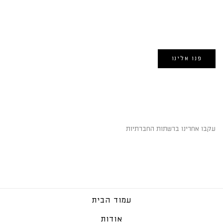
EMAIL US
אימייל:
morin@dynamogroup.co.il
פנו אלינו
השארו מחוברים
עקבו אחרינו ברשתות החברתיות
עמוד הבית
אודות