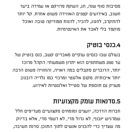
מסיבות סוף שנה, חג, השקת פרויקט או עמידה ביעד
חשוב, באירועים קטנים האווירה פשוט אחרת. קל יותר
להתקרב, לחגוג, להכיר, להנות ממוזיקה טובה ואוכל
מוקפד בלי לאבד את האינטימיות.
4.כנסי בוטיק
בעולם שבו כנסים ענקיים מאבדים קשב, כנס בוטיק של
עד 200 משתתפים הוא יתרון משמעותי. הקהל מרוכז
יותר, הדוברים מקבלים במה ראויה, והחוויה פשוט הרבה
יותר איכותית. מקום אלגנטי ומרכזי כמו גלריה דובנוב
מעניק גם תוספת של סטייל ואלגנטיות לאירוע.
5.סדנאות עומק מקצועיות
חברות הדרכה, יועצים ומומחים מקצועיים מעדיפים חלל
שמרגיש “נכון”, לא גדול מדי, לא רשמי מדי, אלא בדיוק
מה שצריך כדי להכניס אנשים לתוך התוכן. סדנת חשיבה,