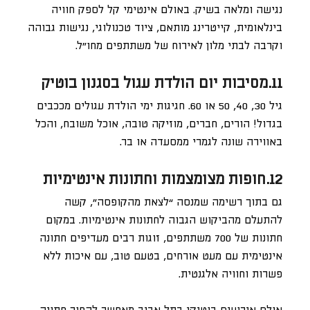
נגישה ומלאה בשיק. באולם אינטימי קל לספק חוויה
בינלאומית, קייטרינג מותאם, ציוד טכנולוגי, נגישות גבוהה
וקרבה לבתי מלון לאירוח של משתתפים מחו”ל.
11.מסיבות יום הולדת עגול בסגנון בוטיק
גיל 30, 40, 50 או 60. חגיגות ימי הולדת עגולים מככבים
בגדול! הורים, חברים, מוזיקה טובה, אוכל משובח, והכל
באווירה שונה לגמרי ממסעדה או בר.
12.חופות מצומצמות וחתונות אינטימיות
גם בתוך רשימה שמנסה “לצאת מהקופסה”, קשה
להתעלם מהביקוש הגבוה לחתונות אינטימיות. במקום
חתונות של 700 משתתפים, זוגות רבים מעדיפים חתונה
אינטימית עם מעט אורחים, בטעם טוב, עם איכות ללא
פשרות וחוויה אלגנטית.