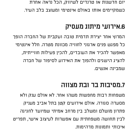
יום חדשנות או טרנדים לשיווק, הכל נראה אחרת
כשמקיימים אותו באולם אינטימי ומעוצב בלב העיר.
6.אירועי מיתוג מעסיק
המרוץ אחר יצירת תדמית טובה ועקבית של החברה הופך
כל מפגש פנים ארגוני לחוויה מכוונת מטרה. חלל אינטימי
מאפשר להכיר את העובדים, להכין פעילות חווייתית,
להציג הישגים ולהפוך את האירוע לסיפור של חברה
שמבינה אנשים.
7.מסיבות בר ובת מצווה
משפחות רבות מחפשות משהו אחר. לא אולם ענק ולא
מסעדה סגורה. אולם אירועים קטן בתל אביב מעניק
פתרון מושלם ומשלב בין מרחב אמיתי שמיועד לחגיגה
לבין תחושה משפחתית עם אפשרות לעיצוב אישי, תפריט
איכותי ותמונות מדהימות.