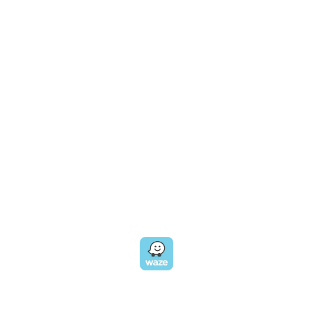
CALL US
טלפון במשרד:
077-8045344
OUR LOCATION
כתובת:
רחוב דובנוב 8,
תל אביב
GET DIRECTIONS