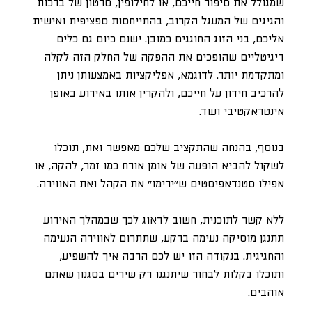
שמגולל את סיפור חייכם, או לחילופין, סרטון של ברכות
והגיגים של המעגל הקרוב, בהתייחסות ספציפית ואישית
אליכם, בני הזוג החוגגים כמובן. ישנם כיום גם כלים
דיגיטליים שהופכים את ההפקה של החלק הזה לקלה
ומתקדמת יותר. לדוגמא, אפליקציות באמצעותן ניתן
להרכיב חידון על חייכם, ולהקרין אותו באירוע באופן
אינטראקטיבי ועוד.
בנוסף, בהנחה שהתקציב שלכם מאפשר זאת, תוכלו
לשקול להביא הופעה של אומן אורח כמו זמר, להקה, או
אפילו סטנדאפיסטים ש״ירימו״ את הקהל ואת האווירה.
ללא קשר לתוכנית, חשוב לדאוג לכך שבמהלך האירוע
תתנגן מוסיקה נעימה ברקע, שתתרום לאווירה הנעימה
והחגיגית. בנקודה הזו יש לכם הרבה איך להשפיע,
ותוכלו בקלות לבחור שיתנגנו רק שירים בסגנון שאתם
אוהבים.