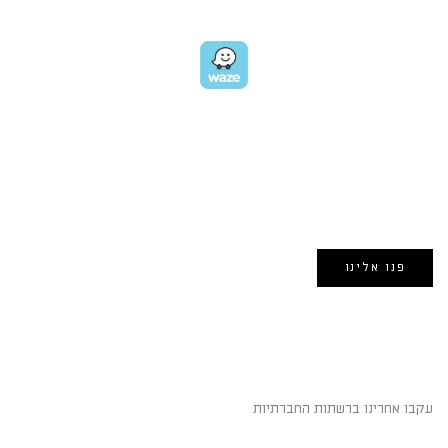
EMAIL US
אימייל:
morin@dynamogroup.co.il
פנו אלינו
השארו מחוברים
עקבו אחרינו ברשתות החברתיות