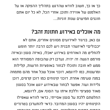
כך או כך, חשוב לוודא שהדגש בתהליך ההפקה או על
האלמנט של אווירה ותוכן. אחרי הכל, לא כל יום אתם
חוגגים חמישים שנות זוגיות…
מה אוכלים באירוע חתונת זהב?
גם כאן, בניגוד לאירועים מסוגים אחרים, אתם לא
״כבולים״ לאיזשהי תבנית ויש לכם הרבה יותר חופש
להחליט מה האורחים באירוע יאכלו, באיזה סגנון ובאיזה
פורמט הגשה זה יהיה. נעדכן רק שהבופה המסורתי הוא
ממש לא חובה ותוכלו לבחור באופציות חדשות, קלילות
ומרעננות, כמו לדוגמא, דוכני אוכל שכל אחד מהם מתמחה
במנה טעימה אחרת. דוכני קינוחים כמו דוכן קרפים, דוכן
גלידות ועוד. אפשר לבחור שבאירוע יוגש אוכל בסגנון
מאוד ספציפי וללכת איתו עד הסוף. אם, לדוגמא,
החלטתם ללכת על סגנון אסייתי, כדאי לוודא שאפילו
הקינוחים יהיו בסגנון המדובר. כדאי להתעדכן בטרנדים