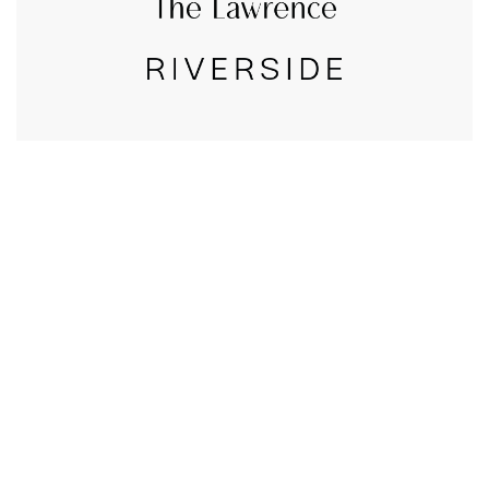
CALL US
טלפון במשרד:
077-8045344
OUR LOCATION
כתובת:
רחוב דובנוב 8,
תל אביב
GET DIRECTIONS