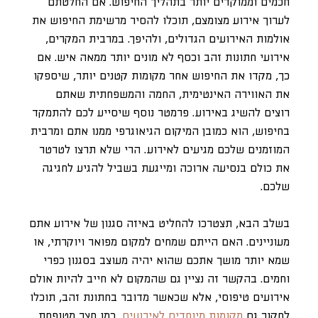
חכמים וממוקדים יותר בתהליך החיפוש. אם החלטתם
לערוך אירוע מצומצם, תוכלו להסיר מרשימת החיפוש את
אולמות האירועים הגדולים, ולהיפך. במרבית המקרים,
אירועי חתונות זהב וכסף לא מונים יותר ממאה איש. אם
כך, מקדו את החיפוש אחר מקומות קטנים יותר, שיספקו
את האווירה האינטימית, החמה והמשפחתית שאתם
רוצים להשיג באירוע. פרמטר נוסף שיסייע לכם להתמקד
בחיפוש, הוא כמובן המיקום הגיאוגרפי ממנו אתם ומרבית
המוזמנים שלכם מגיעים לאירוע. הרי שלא תרצו לטרטר
את כולם בנסיעה ארוכה ומייגעת בשביל להגיע לחגיגה
שלכם.
בשלב הבא, תצטרכו להחליט באיזה סגנון של אירוע אתם
מעוניינים. האם הייתם שמחים למקום מפואר ויוקרתי, או
שמא יותר מושך אתכם שהוא יהיה מעוצב בסגנון כפרי
וחמים. בהקשר זה נציין גם שהמקום לא חייב להיות אולם
אירועים טיפוסי, אלא שכאשר מדובר בחתונת זהב, תוכלו
לחקור גם
מקומות מיוחדים לאירועים
, כמו חצר מטופחת,