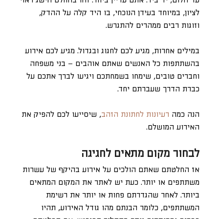
עד הלום, יד ביד. אתם עדיין ביחד. זהו בהחלט הישג ראוי
לציון, במיוחד בעידן הנוכחי, בו היד קלה על ההדק,
וזוגות רבים ממהרים להתגרש.
במילים אחרות, מגיע לכם לחגוג ובגדול. מגיע לכם אירוע
בהשתתפות כל האנשים שאתם אוהבים – בני משפחה
וחברים טובים, שימחו בשמחתכם ויגיעו לברך אתכם על
כברת הדרך שעברתם יחד.
הנה כמה
רעיונות לחתונת הזהב
, שיסייעו לכם להפיק את
האירוע המושלם.
לבחור מקום מתאים לחגיגה
אז החלטתם שאתם הולכים על אירוע בהיקף של עשרות
משתתפים או יותר. כעת יש לאתר את המקום המתאים
ביותר. לאחר שהגדרתם פחות או יותר את רשימת
המשתתפים, כלומר הבנתם מהו גודל האירוע, תהיו