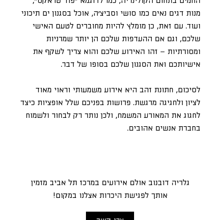
החמים בתחום הקולינריה, כמו לדוגמא ״פוד טראקס״,
מנות דגים נאים כמו סושי וסביצ׳ה, אוכל בסגנון ים תיכוני
ועוד. עם זאת, כן מומלץ להיות מחוברים לטעם האישי
שלכם, וגם אם ההעדפות שלכם הן יותר שמרניות
ומסורתיות – זהו האירוע שלכם והוא צריך לשקף את
אישיותכם ואת הסגנון שלכם בסופו של דבר.
לסיכום, חתונת זהב היא אירוע משמעותי וראוי מאוד
לציון ולחגיגה מרגשת. פרושות בפניכם שלל אופציות כיצד
לחגוג את המאורע המשמח, ולכן נותר רק לבחור ולשמוח
בחברת אנשים אהובים.
גלריה דובנוב אולם אירועים במרכז תל אביב מזמין
אותך לפגישת היכרות אצלנו במקום!