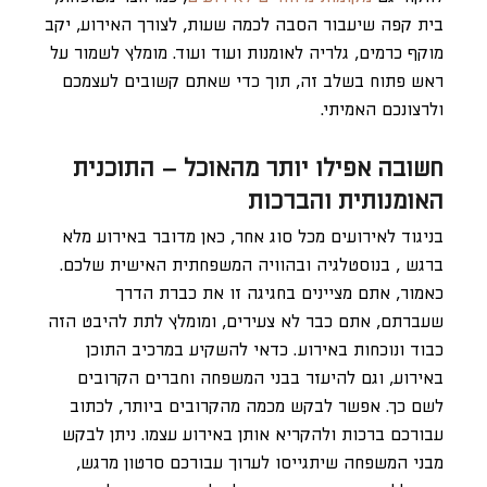
בית קפה שיעבור הסבה לכמה שעות, לצורך האירוע, יקב
מוקף כרמים, גלריה לאומנות ועוד ועוד. מומלץ לשמור על
ראש פתוח בשלב זה, תוך כדי שאתם קשובים לעצמכם
ולרצונכם האמיתי.
חשובה אפילו יותר מהאוכל – התוכנית
האומנותית והברכות
בניגוד לאירועים מכל סוג אחר, כאן מדובר באירוע מלא
ברגש , בנוסטלגיה ובהוויה המשפחתית האישית שלכם.
כאמור, אתם מציינים בחגיגה זו את כברת הדרך
שעברתם, אתם כבר לא צעירים, ומומלץ לתת להיבט הזה
כבוד ונוכחות באירוע. כדאי להשקיע במרכיב התוכן
באירוע, וגם להיעזר בבני המשפחה וחברים הקרובים
לשם כך. אפשר לבקש מכמה מהקרובים ביותר, לכתוב
עבורכם ברכות ולהקריא אותן באירוע עצמו. ניתן לבקש
מבני המשפחה שיתגייסו לערוך עבורכם סרטון מרגש,