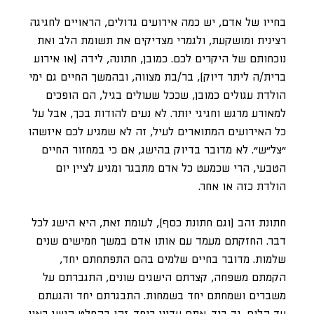
בחייו של אדם, יש כמה אירועים גדולים, הראויים לחגיגה
רצינית ומושקעת, ולגמרי מצדיקים את תשומת הלב ואת
נוכחותם של היקרים לכם. כמובן, חתונה, לידה (או אירוע
ברית/ה ליתר דיוק), בר/בת מצווה, ובהמשך החיים גם ימי
הולדת עגולים כמובן, שככל שעולים בגיל, הם הופכים
למאורע מרגש וחגיגי יותר. לא נעים להודות בכך, אבל על
כל האירועים המתוארים לעיל, זה לא שמגיע לכם איזשהו
״צל״ש״. לא מדובר בדיוק בהישג, אם כי במחזור החיים
הטבעי, הרי שכמעט כל אדם מתבגר ומגיע לציין יום
הולדת כזה או אחר.
חתונת זהב (וגם חתונת כסף), לעומת זאת, היא הישג לכל
דבר. החזקתם מעמד עם אותו אדם במשך חמישים שנים
שלמות. מדובר בחיים שלמים בהם התפתחתם יחד,
הקמתם משפחה, קצרתם הישגים שונים, התגברתם על
משברים ושמחתם יחד בשמחות. התבגרתם יחד והגעתם