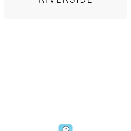
CALL US
טלפון במשרד:
077-8045344
OUR LOCATION
כתובת:
רחוב דובנוב 8,
תל אביב
GET DIRECTIONS