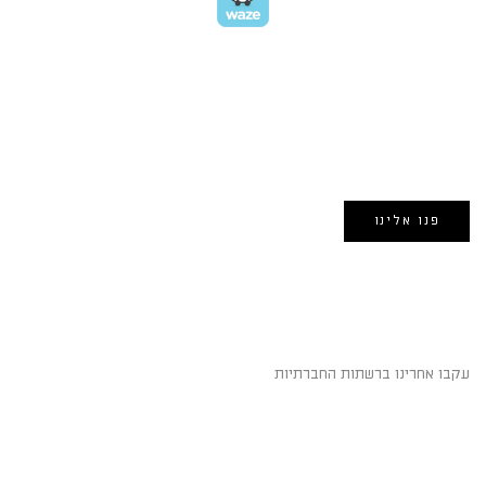
EMAIL US
אימייל:
morin@dynamogroup.co.il
פנו אלינו
השארו מחוברים
עקבו אחרינו ברשתות החברתיות