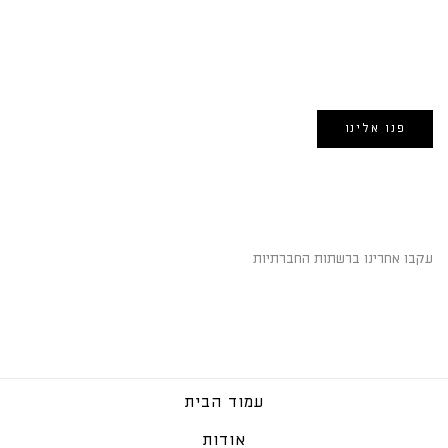
EMAIL US
אימייל:
morin@dynamogroup.co.il
פנו אלינו
השארו מחוברים
עקבו אחרינו ברשתות החברתיות
עמוד הבית
אודות