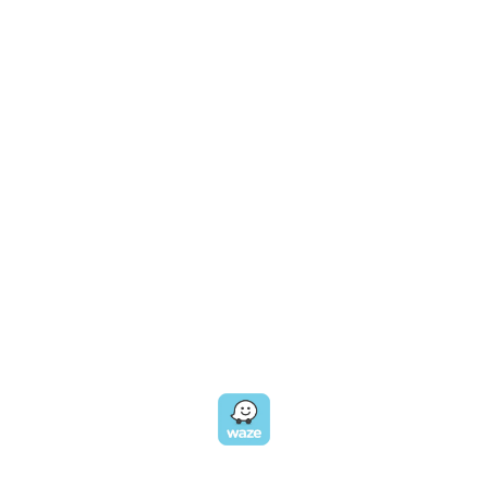
CALL US
טלפון במשרד:
077-8045344
OUR LOCATION
כתובת:
רחוב דובנוב 8,
תל אביב
GET DIRECTIONS