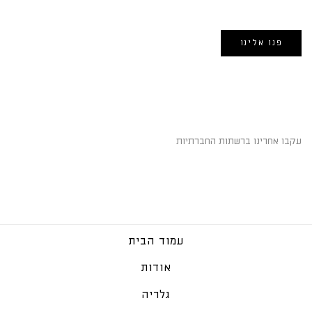
אימייל:
morin@dynamogroup.co.il
פנו אלינו
השארו מחוברים
עקבו אחרינו ברשתות החברתיות
עמוד הבית
אודות
גלריה