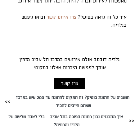
מאפשרת לאירוע חברה להיות הרבה יותר מעוד אירוע.
איך כל זה נראה בפועל?
צרו איתנו קשר
ובואו ניפגש
בגלריה.
גלריה דובנוב אולם אירועים במרכז תל אביב מזמין
אותך לפגישת היכרות אצלנו במקום!
צרו קשר
חושבים על חתונת בוטיק? זה המקום לחתונה עד 200 איש במרכז
שאתם חייבים להכיר
איך מתכננים נכון חתונה הפוכה בתל אביב – בלי לאבד שליטה על
הלו״ז והחוויה?