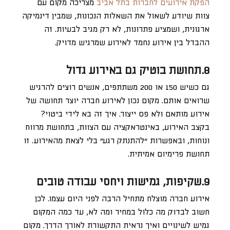
הפקת אירועים לחברות בתל אביב
מצריכה מקום עם
צוות שיודע לשאול את השאלות הנכונות, שמבין דינמיקה
ארגונית, ושמציע פתרונות, לא רק מגיב לבעיות. זה
ההבדל בין אירוע נחמד לאירוע שמרגיש מדויק.
8.תחושת בוטיק גם באירוע גדול
גם כשיש 150 או 200 משתתפים, אנשים רוצים להרגיש
שרואים אותם. מקום נכון לאירוע חברה יוצר תחושה של
אירוע מותאם ולא פס ייצור. איך זה בא לידי ביטוי?
בקצב האירוע, באינטראקציה עם הצוות, בתחושת מרווח
ונוחות, ובאפשרות “להתנתק רגע” בלי לצאת מהאירוע. זו
תחושת פרימיום אמיתית.
9.שקיפות, גמישות ויחסי עבודה טובים
אירוע חברה מוצלח מתחיל הרבה לפני היום עצמו. לכן
חשוב לבדוק מה כלול במחיר ומה לא, עד כמה המקום
גמיש לשינויים ואיך נראית התקשורת לאורך הדרך. מקום