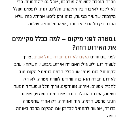
חברה הופכת למשימה מורכבת, אבל גם להזדמנות. כדי
לא ללכת לאיבוד בין אולמות, חללים, גגות, לופטים ושלל
מקומות שהעיר מציעה, בנינו צ’ק ליסט אמיתי. כזה שלא
מדבר רק על גודל או חניה, אלא על חוויה שלמה.
1.מטרה לפני מיקום – למה בכלל מקיימים
את האירוע הזה?
לפני שבוחרים
מקום לאירוע חברה בתל אביב
, צריך
לעצור רגע ולשאול: האם זה אירוע גיבוש? השקה? ערב
לקוחות? כנס פנימי או בכלל הרמת כוסית? מקום טוב
לאירוע חברה הוא כזה שיודע לשרת מטרה, לא רק
להכיל אנשים. אירוע נטוורקינג צריך חלל שמעודד תנועה
ושיחה, אירוע הנהלה דורש אינטימיות ושקט, ואירוע
חגיגי מחפש דרמה, אור ואווירה. רק אחרי שהמטרה
ברורה, אפשר להתחיל לבדוק אם המקום מדבר באותה
שפה.