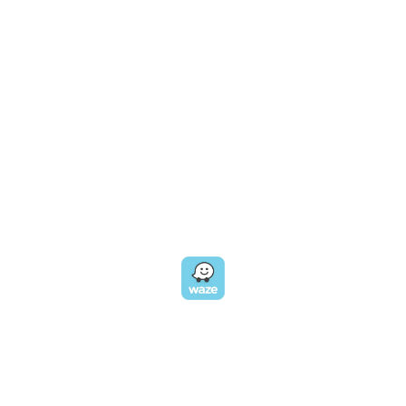
טלפון במשרד:
077-8045344
OUR LOCATION
כתובת:
רחוב דובנוב 8,
תל אביב
GET DIRECTIONS
EMAIL US