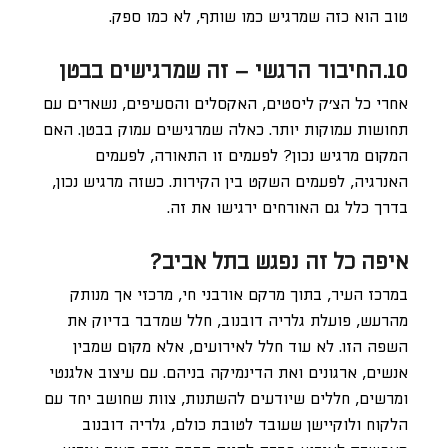
טוב הוא כזה שמרגיש כמו שותף, לא כמו ספק.
10.החיבור הרגשי – זה שמרגישים בבטן
אחרי כל הצ’ק ליסטים, האקסלים והסעיפים, נשארים עם
תחושות עמוקות יותר. כאלה שמרגישים עמוק בבטן. האם
המקום מרגיש נכון? לפעמים זו התאורה, לפעמים
האנרגיה, לפעמים השקט בין הקירות. כשזה מרגיש נכון,
בדרך כלל גם האורחים ירגישו את זה.
איפה כל זה נפגש בתל אביב?
במרכז העיר, בתוך מרקם אורבני חי, מרכזי אך מנותק
מהרעש, פועלת גלריה דובנוב, חלל שמדבר בדיוק את
השפה הזו. לא עוד חלל לאירועים, אלא מקום שמבין
אנשים, ארגונים ואת הדינמיקה בניהם. עם עיצוב אלגנטי
ומרשים, חללים שיודעים להשתנות, צוות שחושב יחד עם
הלקוח ולוקיישן שעובד לטובת כולם, גלריה דובנוב