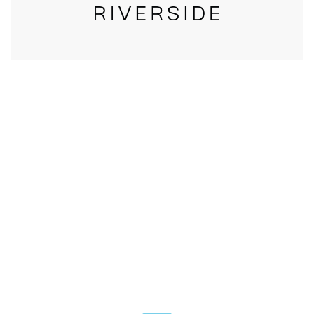
CALL US
טלפון במשרד:
077-8045344
OUR LOCATION
כתובת:
רחוב דובנוב 8,
תל אביב
GET DIRECTIONS