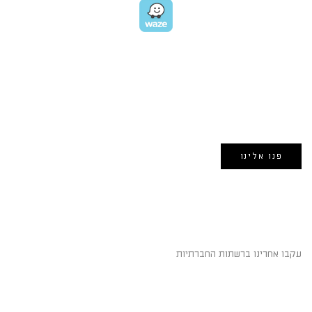
EMAIL US
אימייל:
morin@dynamogroup.co.il
פנו אלינו
השארו מחוברים
עקבו אחרינו ברשתות החברתיות