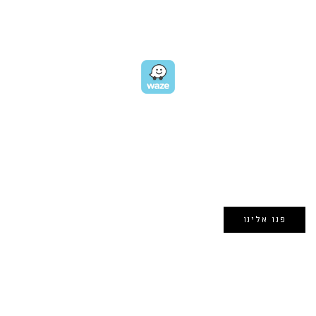
תל אביב
GET DIRECTIONS
EMAIL US
אימייל:
morin@dynamogroup.co.il
פנו אלינו
השארו מחוברים