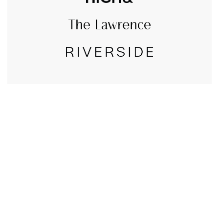
CALL US
טלפון במשרד:
077-8045344
OUR LOCATION
כתובת:
רחוב דובנוב 8,