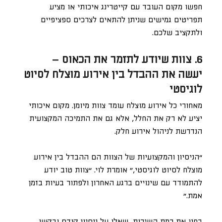
חפשו מקום העובד עם קייטרינג איכותי או מציע
תפריטים גמישים שניתן להתאים לצרכים ספציפיים
ולתקציב שלכם.
6. צוות שיודע לתזמר את הכאוס –
יעשה את ההבדל בין אירוע מוצלח לסיוט
לוגיסטי
מאחורי כל אירוע מוצלח עומד צוות מיומן. מקום איכותי
יציע לא רק את החלל, אלא גם את התמיכה המקצועית
הנדרשת לניהול אירוע חלק.
“הניסיון והמקצועיות של הצוות הם ההבדל בין אירוע
מוצלח לסיוט לוגיסטי,” אומרת לוי. “צוות טוב יודע
להתמודד עם שינויים ברגע האחרון ולפתור בעיות בזמן
אמת.”
בחנו את רמת השירות, שאלו על ניסיון קודם ובקשו