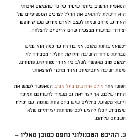
המאפיין החשוב ביותר שיעיד על כך שהמקום איכותי,
הוא היכולת להתאים את החלל לצרכים הספציפיים של
האירוע. מרחב שניתן לעצב ולארגן מחדש מעניק חופש
יצירתי וגמישות מבצעית שהם קריטיים להצלחה.
“כשאני בוחנת מקום, אני בודקת עד כמה הוא גמיש
מבחינת סידור הישיבה וחלוקת החלל,” מסבירה לוי.
“מקום טוב מאפשר לשלב בין אזורי נטוורקינג פתוחים,
פינות ישיבה אינטימיות, ואזור מרכזי להרצאות.”
חפשו אחר
אולם אירועים בתל אביב
המאפשר לממש את
החזון שלכם, אך לצד זאת גם מעמיד לרשותכם תמיכה
וייעוץ מקצועי. בחללים שיש בהם צוות מנוסה, עם יכולת
עיצובית, יוכלו להציע לכם פתרונות יצירתיים שלא
חשבתם עליהם.
3. ההיבט הטכנולוגי נתפס כמובן מאליו –