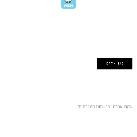
EMAIL US
אימייל:
morin@dynamogroup.co.il
פנו אלינו
השארו מחוברים
עקבו אחרינו ברשתות החברתיות