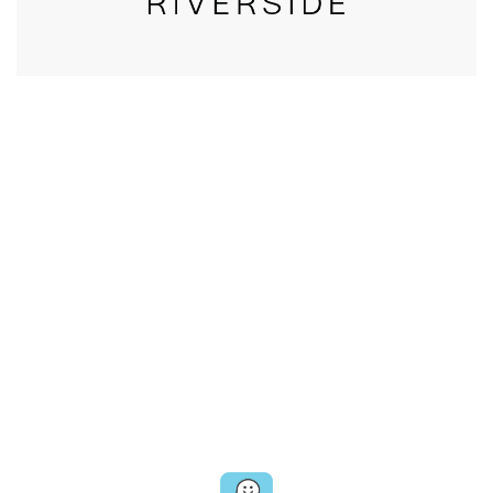
CALL US
טלפון במשרד:
077-8045344
OUR LOCATION
כתובת:
רחוב דובנוב 8,
תל אביב
GET DIRECTIONS