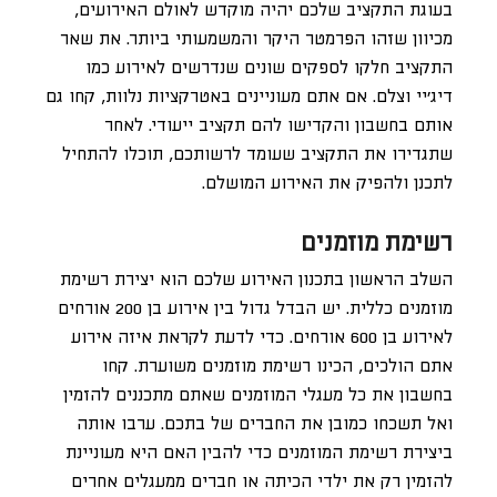
בעוגת התקציב שלכם יהיה מוקדש לאולם האירועים,
מכיוון שזהו הפרמטר היקר והמשמעותי ביותר. את שאר
התקציב חלקו לספקים שונים שנדרשים לאירוע כמו
דיג’יי וצלם. אם אתם מעוניינים באטרקציות נלוות, קחו גם
אותם בחשבון והקדישו להם תקציב ייעודי. לאחר
שתגדירו את התקציב שעומד לרשותכם, תוכלו להתחיל
לתכנן ולהפיק את האירוע המושלם.
רשימת מוזמנים
השלב הראשון בתכנון האירוע שלכם הוא יצירת רשימת
מוזמנים כללית. יש הבדל גדול בין אירוע בן 200 אורחים
לאירוע בן 600 אורחים. כדי לדעת לקראת איזה אירוע
אתם הולכים, הכינו רשימת מוזמנים משוערת. קחו
בחשבון את כל מעגלי המוזמנים שאתם מתכננים להזמין
ואל תשכחו כמובן את החברים של בתכם. ערבו אותה
ביצירת רשימת המוזמנים כדי להבין האם היא מעוניינת
להזמין רק את ילדי הכיתה או חברים ממעגלים אחרים