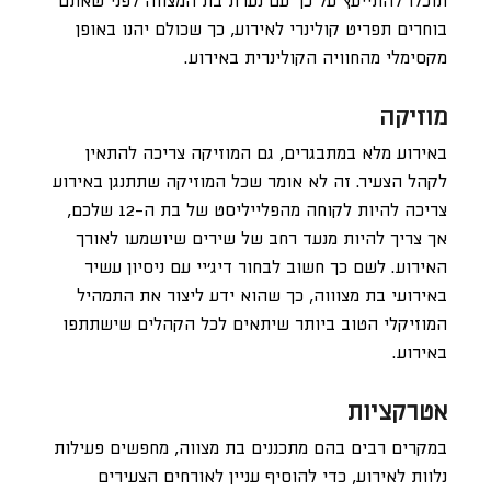
תוכלו להתייעץ על כך עם נערת בת המצווה לפני שאתם
בוחרים תפריט קולינרי לאירוע, כך שכולם יהנו באופן
מקסימלי מהחוויה הקולינרית באירוע.
מוזיקה
באירוע מלא במתבגרים, גם המוזיקה צריכה להתאין
לקהל הצעיר. זה לא אומר שכל המוזיקה שתתנגן באירוע
צריכה להיות לקוחה מהפלייליסט של בת ה-12 שלכם,
אך צריך להיות מנעד רחב של שירים שיושמעו לאורך
האירוע. לשם כך חשוב לבחור דיג’יי עם ניסיון עשיר
באירועי בת מצוווה, כך שהוא ידע ליצור את התמהיל
המוזיקלי הטוב ביותר שיתאים לכל הקהלים שישתתפו
באירוע.
אטרקציות
במקרים רבים בהם מתכננים בת מצווה, מחפשים פעילות
נלוות לאירוע, כדי להוסיף עניין לאורחים הצעירים