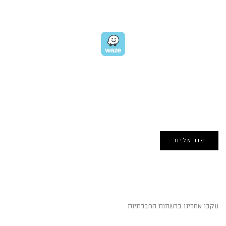
GET DIRECTIONS
EMAIL US
אימייל:
morin@dynamogroup.co.il
פנו אלינו
השארו מחוברים
עקבו אחרינו ברשתות החברתיות