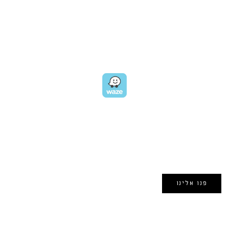
כתובת:
רחוב דובנוב 8,
תל אביב
GET DIRECTIONS
EMAIL US
אימייל:
morin@dynamogroup.co.il
פנו אלינו
השארו מחוברים