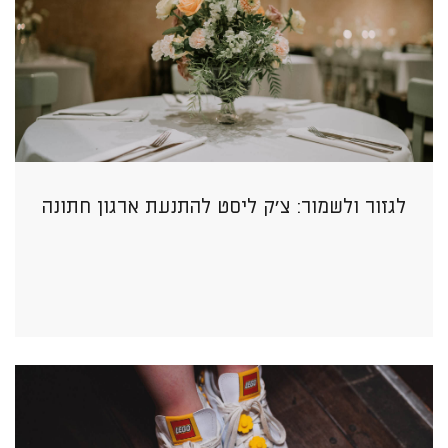
לגזור ולשמור: צ’ק ליסט להתנעת ארגון חתונה