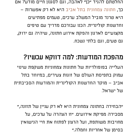
החלטתם להגיד “כן” לאהבה, וגם לסגנון חיים מודע? אם
כך,
חתונה צמחונית בתל אביב
היא לא רק אפשרות –
היא טרנד מוביל המשלב ערכים, טעמים מפתיעים
וחדשנות קולינרית. הכנו עבורכם מדריך עם טיפים
מקצועיים לארגון והפקת אירוע חתונה, שיהיה גם ירוק,
גם טעים, וגם בלתי נשכח.
מהפכת המודעות: למה דווקא עכשיו?
העלייה בפופולריות של חתונות צמחוניות משקפת שינוי
עמוק בתפיסת העולם של זוגות צעירים, במיוחד בתל
אביב – מוקד החדשנות הקולינרית והמודעות הסביבתית
של ישראל.
“הבחירה בחתונה צמחונית היא לא רק עניין של תזונה,”
מסבירה מפיקת אירועים. “זו הצהרה על ערכים, על
מחויבות משותפת, ועל הרצון לפתוח את חיי הנישואין
בסימן של אחריות וחמלה.”