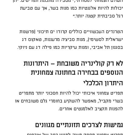
העולם הצמחוני למסורתי,” מסבירה מתכננת תפריטים. “הן
יכולות להיות אלגנטיות כמו מנות בשר, אך עם טביעת
רגל סביבתית קטנה יותר.”
הטרנדים העכשוויים כוללים קרודו ים תיכוני (פרשנות
ישראלית לסשימי), מנות סביצ׳ה מרעננות, טאקוס דג
בסגנון תל אביבי, ומנות עיקריות כמו פילה דג עם ניוקי.
לא רק קולינריה משובחת – היתרונות
הנוספים בבחירה בחתונה צמחונית
היתרון הכלכלי
תפריט צמחוני איכותי יכול להיות חסכוני יותר מתפריט
בשרי מקביל, מאפשר להשקיע בחומרי גלם משובחים או
להפנות תקציב לאלמנטים אחרים.
גמישות לצרכים תזונתיים מגוונים