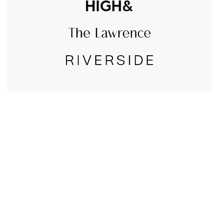
CALL US
טלפון במשרד:
077-8045344
OUR LOCATION