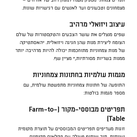
תפריט צמחוני מספק מענה למגוון רחב של אורחים –
מצמחונים וטבעונים ועד לאנשים עם רגישויות שונות.
עיצוב ויזואלי מרהיב
שפים מנצלים את עושר הצבעים והטקסטורות של עולם
הצומח ליצירת מנות שהן חגיגה ויזואלית. “האסתטיקה
של מנות צמחוניות מתוחכמות יכולה להיות מרהיבה יותר
ממנות בשריות מסורתיות,” מציין שף.
מגמות עולמיות בחתונות צמחוניות
התופעה של חתונות צמחוניות מתפשטת עולמית, עם
מספר מגמות בולטות:
תפריטים מבוססי-מקור (Farm-to-
Table)
זוגות מעדיפים תפריטים המבוססים על תוצרת מקומית
ועונתית, תוך שיתוף פעולה עם חקלאים מקומיים.