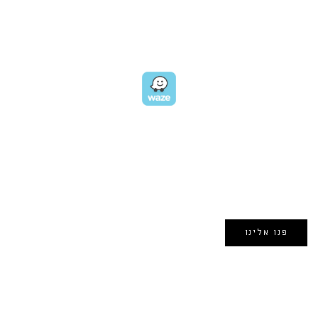
כתובת:
רחוב דובנוב 8,
תל אביב
GET DIRECTIONS
EMAIL US
אימייל:
morin@dynamogroup.co.il
פנו אלינו
השארו מחוברים