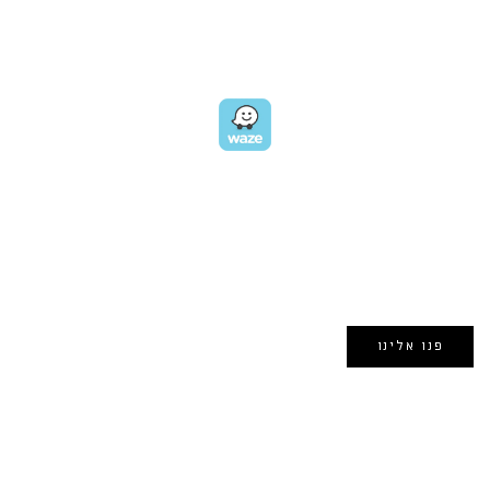
תל אביב
GET DIRECTIONS
EMAIL US
אימייל:
morin@dynamogroup.co.il
פנו אלינו
השארו מחוברים