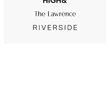
CALL US
טלפון במשרד:
077-8045344
OUR LOCATION
כתובת:
רחוב דובנוב 8,