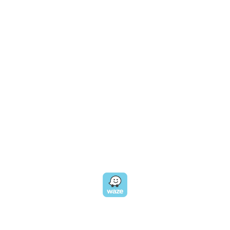
CALL US
טלפון במשרד:
077-8045344
OUR LOCATION
כתובת:
רחוב דובנוב 8,
תל אביב
GET DIRECTIONS