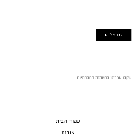
EMAIL US
אימייל:
morin@dynamogroup.co.il
פנו אלינו
השארו מחוברים
עקבו אחרינו ברשתות החברתיות
עמוד הבית
אודות