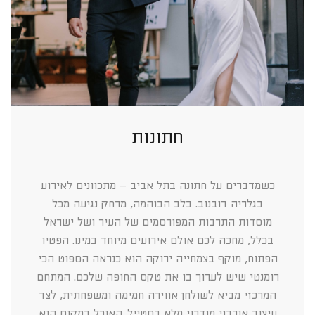
חתונות
כשמדברים על חתונה בתל אביב – מתכוונים לאירוע
בגלריה דובנוב. בלב הבוהמה, מרחק נגיעה מכל
מוסדות התרבות המפורסמים של העיר ושל ישראל
בכלל, מחכה לכם אולם אירועים מיוחד במינו. הפטיו
הפתוח, מוקף בצמחייה ירוקה הוא כנראה הספוט הכי
רומנטי שיש לערוך בו את טקס החופה שלכם. המתחם
המרכזי מביא לשולחן אווירה חמימה ומשפחתית, לצד
עיצוב אורבני מודרני מלא בסטייל. האוכל במקום הוא