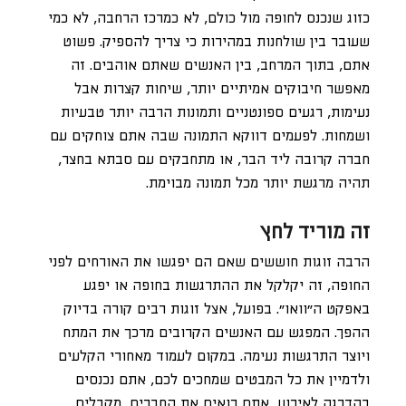
כזוג שנכנס לחופה מול כולם, לא כמרכז הרחבה, לא כמי
שעובר בין שולחנות במהירות כי צריך להספיק. פשוט
אתם, בתוך המרחב, בין האנשים שאתם אוהבים. זה
מאפשר חיבוקים אמיתיים יותר, שיחות קצרות אבל
נעימות, רגעים ספונטניים ותמונות הרבה יותר טבעיות
ושמחות. לפעמים דווקא התמונה שבה אתם צוחקים עם
חברה קרובה ליד הבר, או מתחבקים עם סבתא בחצר,
תהיה מרגשת יותר מכל תמונה מבוימת.
זה מוריד לחץ
הרבה זוגות חוששים שאם הם יפגשו את האורחים לפני
החופה, זה יקלקל את ההתרגשות בחופה או יפגע
באפקט ה”וואו”. בפועל, אצל זוגות רבים קורה בדיוק
ההפך. המפגש עם האנשים הקרובים מרכך את המתח
ויוצר התרגשות נעימה. במקום לעמוד מאחורי הקלעים
ולדמיין את כל המבטים שמחכים לכם, אתם נכנסים
בהדרגה לאירוע. אתם רואים את החברים, מקבלים