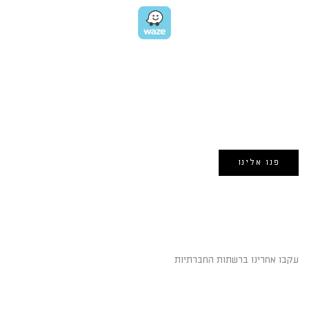
EMAIL US
אימייל:
morin@dynamogroup.co.il
פנו אלינו
השארו מחוברים
עקבו אחרינו ברשתות החברתיות