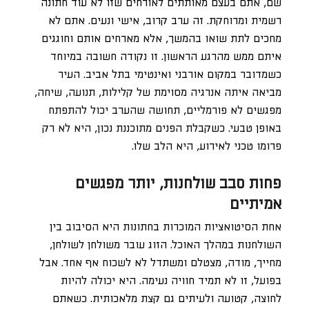
שם, אתם בעצם מאותתים לאורחים שזו לא עוד חתונה
רשמית ומרוחקת. זה ערב קרוב, אישי ונעים. אתם לא
מחכים לתת שואו בהמשך, אלא מארחים אותם וחוגגים
איתם ממש מהרגע הראשון. זו נקודה חשובה במיוחד
כשמדובר במקום אורבני ואינטימי בתל אביב. העיר
מביאה איתה אנרגיה מסוימת של קלילות, תנועה, שיחה,
מפגשים לא פורמליים, תחושה שהערב יכול להתפתח
באופן טבעי. כשקבלת הפנים מתוכננת נכון, היא לא רק
פרומו טכני לאירוע, היא הלב שלו.
פחות סבב שולחנות, יותר מפגשים
אמיתיים
אחת הסיטואציות המוכרות בחתונות היא הסיבוב בין
השולחנות במהלך האוכל. הזוג עובר משולחן לשולחן,
מחייך, מודה, מצטלם ומשתדל לא לשכוח אף אחד. אבל
בפועל, זו לא תמיד חוויה נעימה. היא יכולה להיות
לחוצה, קטועה ולעיתים גם קצת מלאכותית. כשאתם