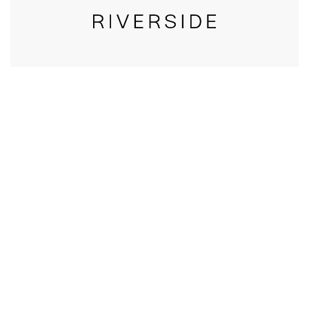
CALL US
טלפון במשרד:
077-8045344
OUR LOCATION
כתובת:
רחוב דובנוב 8,
תל אביב
GET DIRECTIONS