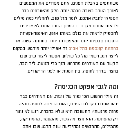
משתתפים בקבלת הפנים, אתם מפזרים את המפגשים
לאורך הערב בצורה חכמה יותר. חלק מהאורחים כבר
הספיקו לחבק אתכם, לומר מזל טוב, להחליף כמה מילים
ולראות אתכם מקרוב. בהמשך הערב אתם לא צריכים
להספיק לראות את כולם באותו אופן. האינטראקציות
הופכות טבעיות יותר ומאפשרות יותר. בחתונה קטנה או
בחתונת קונספט בתל אביב
זה אפילו יותר מורגש. במקום
לייצר רגע רשמי מול כל שולחן, אפשר ליצור ערב שבו
הקשר עם האורחים מתרחש תוך כדי תנועה. ליד הבר,
בחצר, בדרך לחופה, בין המנות או לפני הריקודים.
ומה לגבי אפקט הכניסה?
זה אולי החשש הכי נפוץ של זוגות. אם האורחים כבר
יראו אתכם בקבלת הפנים, האם הכניסה לחופה תהיה
פחות מרגשת? התשובה היא שלא בהכרח. רגש לא נוצר
רק מהפתעה. הוא נוצר מהקשר, מהמעמד, מהמוזיקה,
מהמילים, מהמבטים ומהידיעה שזה הרגע שבו אתם