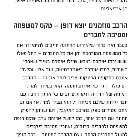
להכיל מאות אנשים, אבל עבור עשרות עד מאתיים איש,
הן אידיאליות.
הרכב מוזמנים יוצא דופן – טקס למשפחה
ומסיבה לחברים
בעבר היה ברור שלאירוע החתונה חייבים להזמין הן את
כל המשפחה המורחבת והן את כל החברים – החל מאלו
שששירתו איתכם בצבא, טיילו איתכם בטיול שאחרי
השירות, למדו איתכם באוניברסיטה, ועד אלו שמלצרו
אתכם בתקופת הרווקות. צריך לומר את זה – ההרכב
הפופולרי הזה של אירוע חתונה, הוא בעייתי למדי.
המחזה של הדודה רוקדת טרנסים על אותה רחבה עם
חבר ילדות שלכם מכיתה י’, הוא מביך למדי. אז אם גם
אתם מטילים ספק בהרכב המקובל, דעו שניתן להפיק
חתונה עם הרכב אחר, כמו למשל ארוחת ערב וטקס חופה
למשפחה ולחברים קרובים, ואחריו מסיבת ריקודים
למעגל החברים הרחב. עצם ההרכב המיוחד – כבר הופך