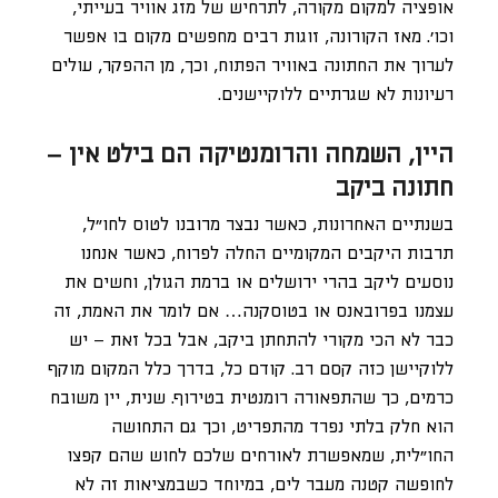
אופציה למקום מקורה, לתרחיש של מזג אוויר בעייתי,
וכו’. מאז הקורונה, זוגות רבים מחפשים מקום בו אפשר
לערוך את החתונה באוויר הפתוח, וכך, מן ההפקר, עולים
רעיונות לא שגרתיים ללוקיישנים.
היין, השמחה והרומנטיקה הם בילט אין –
חתונה ביקב
בשנתיים האחרונות, כאשר נבצר מרובנו לטוס לחו”ל,
תרבות היקבים המקומיים החלה לפרוח, כאשר אנחנו
נוסעים ליקב בהרי ירושלים או ברמת הגולן, וחשים את
עצמנו בפרובאנס או בטוסקנה… אם לומר את האמת, זה
כבר לא הכי מקורי להתחתן ביקב, אבל בכל זאת – יש
ללוקיישן כזה קסם רב. קודם כל, בדרך כלל המקום מוקף
כרמים, כך שהתפאורה רומנטית בטירוף. שנית, יין משובח
הוא חלק בלתי נפרד מהתפריט, וכך גם התחושה
החו”לית, שמאפשרת לאורחים שלכם לחוש שהם קפצו
לחופשה קטנה מעבר לים, במיוחד כשבמציאות זה לא