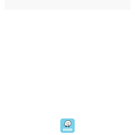
CALL US
טלפון במשרד:
077-8045344
OUR LOCATION
כתובת:
רחוב דובנוב 8,
תל אביב
GET DIRECTIONS