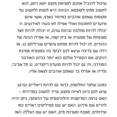
שיכול להוביל אתכם למציאת מקום יוצא דופן, הוא
לחשוב מחוץ לקופסא. הכוונה היא לנסות ולחשוב על
מקומות שאתם אוהבים במיוחד בארץ, אשר אינם
מיועדים לחתונות ואולי אפילו לא נועדו לאירועים. זו
יכולה להיות מחלבת גבינות עזים, זו יכולה להיות חצר
מטופחת של מסעדה או בית קפה, או אפילו הגינה של
ההורים. זה יכול להיות מתחם צימרים שביליתם בו, או
וילה עם בריכה שיצא לכם לבקר בה במסגרת מסיבת
רווקים. אם הסטייל שלכם הוא יותר בכיוון האורבני
המודרני, זה גם יכול להיות מועדון ריקודים, גג תל אביבי,
גלריה או אפילו בר שאתם אוהבים לצאת אליו.
כמובן שלצד החלומות, כדאי גם להיות ריאליים וברגע
שיש לכם כיוון לאיזה מקום, צריך לחשוב במהירות –
האם ברמה הפרקטית והלוגיסטית של ההפקה, ניתן יהיה
להרים שם אירוע. האם יש שם פסיליטיס ראויים כמו
שירותים, מטבח ומערכת מים, האם יש שם הצללה ו/או