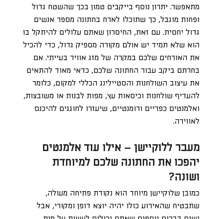
מתאפשר. יתרון נוסף בייקבים טמון בכך שהשטח גדול
ופחות מוגבל, כך שתוכלו לארח בחתונה מספר אנשים
גדול יחסית. עם זאת, החיסרון שאתם עלולים להיתקל בו
הוא שלא תמיד יש אולם מקורה מספיק גדול, כדי להכיל
את האורחים שלכם במקרה של מזג אוויר בעייתי. אם
בחרתם ביקב עבור החתונה שלכם, כדאי מאוד להתאים
את עיצוב השולחנות והסטיילינג הכללי למקום, כלומר
להעדיף שולחנות וכיסאות עץ, מפות לבנות או משובצות,
ואלמנטים כפריים ורומנטיים, שיעזרו לחוגגים להיכנס
לאווירה.
מעבר ללוקיישן – אילו עוד אלמנטים
יהפכו את החתונה שלכם למיוחדת
ושונה?
כמובן שלוקיישן מיוחד הוא נקודת פתיחה מעולה,
שתבטיח שהאירוע כולו יהיה יוצא דופן ומקורי, אבל
ישנם דברים נוספים שאתם יכולים לעשות על מנת