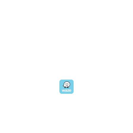
טלפון במשרד:
077-8045344
OUR LOCATION
כתובת:
רחוב דובנוב 8,
תל אביב
GET DIRECTIONS
EMAIL US
אימייל:
morin@dynamogroup.co.il