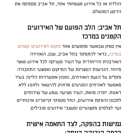
הולדת או כל אירוע משפחתי אחר, תל אביב מספקת את
הרקע המושלם.
תל אביב: הלב הפועם של האירועים
הקטנים במרכז
אין ספק שכאשר מחפשים אחר
מקום לאירועים קטנים
במרכז
, כדאי להתמקד בתל אביב, שכן, האווירה
האורבנית והייחודית של העיר מעניקה לכל אירוע טאץ’
מיוחד. הנגישות המצוינת של המיקום ואמצעי התחבורה
מקלים על הגעת האורחים, ומגוון אפשרויות הלינה בעיר
מאפשר לאורחים המגיעים מרחוק להישאר ולחגוג ללא
דאגות. יתרה מזאת, העיר מציעה שפע של שירותים
לתכנון והפקת אירועים, החל מספקי קייטרינג איכותיים
ועד לצלמים מקצועיים ומעצבי אירועים מובילים.
גמישות בהפקה, לצד התאמה אישית