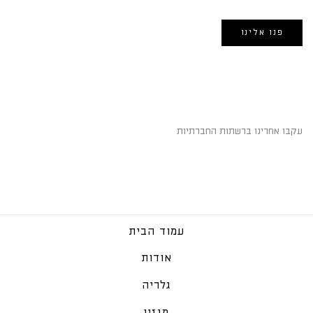
פנו אלינו
השארו מחוברים
עקבו אחרינו ברשתות החברתיות
עמוד הבית
אודות
גלריה
מגזין