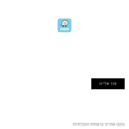
GET DIRECTIONS
EMAIL US
אימייל:
morin@dynamogroup.co.il
פנו אלינו
השארו מחוברים
עקבו אחרינו ברשתות החברתיות