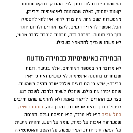
המשמעותיים נבלעו בתוך לו״ז מהודק. דווקא חתונות
קטנות יחסית, כאלה שמכוונות לאינטימיות ולדיוק,
מאפשרות קצב אחר. אין צורך לרוץ, אין לחץ להספיק
הכל, אפשר להאריך רגעים, לקצר אחרים ולזרום יותר
תוך כדי תנועה. במרחב כזה, נוכחות הופכת לדבר טבעי,
לא משהו שצריך להתאמץ בשבילו.
הבחירה באינטימיות כבחירה מודעת
לא מדובר רק במספר האורחים, אלא בגישה. זוגות
שבוחרים בחתונה אינטימית לא עושים זאת כי “אין
ברירה”, אלא כי הם רוצים שלכל אורח תהיה משמעות.
שהם יכירו את כולם, שיוכלו לעצור ולדבר. לשבת רגע
בצד עם ההורים, לרקוד באמת ולא להרגיש שהם חייבים
לפעול בדרך כזאת או אחרת. במובן הזה,
חתונת בוטיק
בתל אביב
היא לא טרנד, היא תפיסת עולם. תפיסה
שמעדיפה איכות על כמות, עומק על רעש, וחוויה אישית
על הפקה גרנדיוזית. העיר עצמה, על הקצב והאסתטיקה