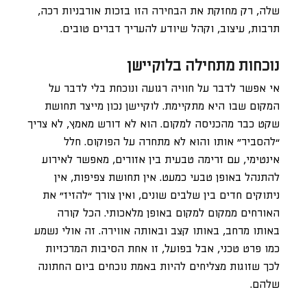
שלה, רק מחזקת את הבחירה הזו בזכות אורבניות רכה,
תרבות, עיצוב, וקהל שיודע להעריך דברים טובים.
נוכחות מתחילה בלוקיישן
אי אפשר לדבר על חוויה רגועה ונוכחת בלי לדבר על
המקום שבו היא מתקיימת. לוקיישן נכון מייצר תחושת
שקט כבר מהכניסה למקום. הוא לא דורש מאמץ, לא צריך
“להסביר” אותו והוא לא מתחרה על הפוקוס. חלל
אינטימי, עם זרימה טבעית בין אזורים, מאפשר לאירוע
להתנהל באופן טבעי כמעט. אין תחושת צפיפות, אין
ניתוקים חדים בין שלבים שונים, ואין צורך “להזיז” את
האורחים ממקום למקום באופן מלאכותי. הכל קורה
באותו מרחב, באותו קצב ובאותה אווירה. זה אולי נשמע
כמו פרט טכני, אבל בפועל, זו אחת הסיבות המרכזיות
לכך שזוגות מצליחים להיות באמת נוכחים ביום החתונה
שלהם.