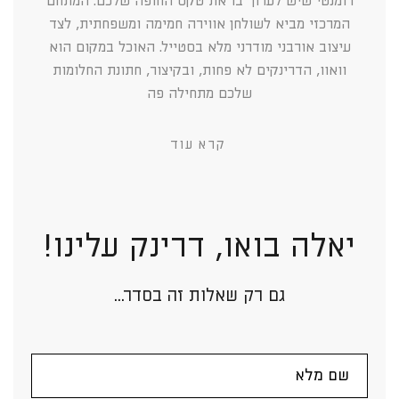
רומנטי שיש לערוך בו את טקס החופה שלכם. המתחם
המרכזי מביא לשולחן אווירה חמימה ומשפחתית, לצד
עיצוב אורבני מודרני מלא בסטייל. האוכל במקום הוא
וואוו, הדרינקים לא פחות, ובקיצור, חתונת החלומות
שלכם מתחילה פה
קרא עוד
יאלה בואו, דרינק עלינו!
גם רק שאלות זה בסדר...