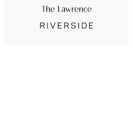
CALL US
טלפון במשרד:
077-8045344
OUR LOCATION
כתובת:
רחוב דובנוב 8,
תל אביב