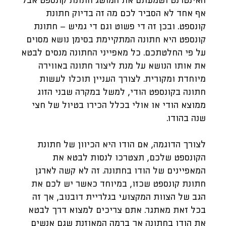
האינטרנט ושמעתם את המושג חתונת קונספט אבל
אף אחד לא הסביר לכם מה זה בדיוק חתונת
קונספט. ובכן זה די פשוט וגם די גמיש – חתונת
קונספט היא חתונה המתקיימת בסימן נושא מסוים
על פי החלטתכם. כל מאפייני החתונה מנסים לבטא
את אותו הנושא על מנת ליצור חתונה באווירה
מיוחדת ומקורית. לצורך העניין תוכלו לעשות
חתונה בקונספט הודי, למשל במקרה שבני הזוג
ממוצא הודי או אולי בכלל הכירו בטיול של חצי
שנה בהודו.
לצורך הדוגמה, אם הודו היא הכיוון של חתונת
הקונספט שלכם, תצטרכו לנסות לבטא את
המאפיינים של הודו בחתונה. זה לא קשה לארגן
חתונת קונספט שכזו, במיוחד כאשר יש לכם את
הגב של הצוות המקצועי בגלריית דובנוב, אך זה
בכל זאת מאתגר. אתם צריכים למצוא דרך לבטא
את הודו בחתונה אך ברמה המאוזנת שגם אנשים