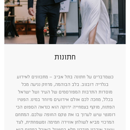
חתונות
כשמדברים על חתונה בתל אביב – מתכוונים לאירוע
בגלריה דובנוב. בלב הבוהמה, מרחק נגיעה מכל
מוסדות התרבות המפורסמים של העיר ושל ישראל
בכלל, מחכה לכם אולם אירועים מיוחד במינו. הפטיו
הפתוח, מוקף בצמחייה ירוקה הוא כנראה הספוט הכי
רומנטי שיש לערוך בו את טקס החופה שלכם. המתחם
המרכזי מביא לשולחן אווירה חמימה ומשפחתית, לצד
עיצוב אורבני מודרני מלא בסטייל. האוכל במקום הוא