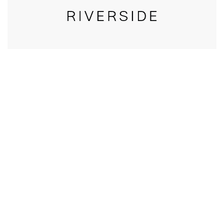
CALL US
טלפון במשרד:
077-8045344
OUR LOCATION
כתובת:
רחוב דובנוב 8,
תל אביב
GET DIRECTIONS