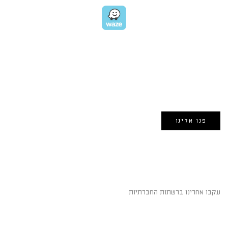
EMAIL US
אימייל:
morin@dynamogroup.co.il
פנו אלינו
השארו מחוברים
עקבו אחרינו ברשתות החברתיות