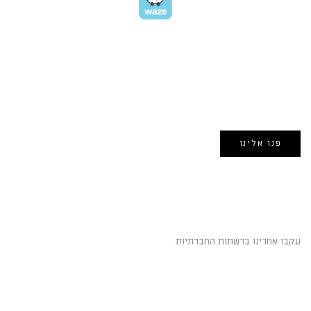
EMAIL US
אימייל:
morin@dynamogroup.co.il
פנו אלינו
השארו מחוברים
עקבו אחרינו ברשתות החברתיות