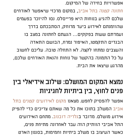
אפשרויות בחירה של המיקום.
חתונה קטנה בתל אביב
, במקום מרכזי שיאפשר לאורחים
שלכם להגיע בנוחות היא פרייסלס. נסו להיזכר בפעמים
שהוזמנתם לאירוע ביעד מרוחק, הסתבכתם בדרך
ועמדתם שעות בפקקים… הגעתם לחתונה במצב בו
הבגדים התקמטו, האיפור נמרח, הבושם התאדה
והעצבים נמתחו לקצה. לא התחלה טובה. עליכם לחשוב
על כל התמונה בהקשר של נוחות והנאת האורחים שלכם,
מהרגע שיצאו את הבית.
נמצא המקום המושלם: שילוב אידיאלי בין
פנים לחוץ, בין ביתיות לחגיגיות
אפשר להפסיק לחפש. מצאנו
מקום לאירועים קטנים בתל
אביב
המשלב בתוכו את כל מה שאתם צריכים כדי להפיק
אירוע מושלם. מדובר ב
גלריה דובנוב
. מתחם האירועים
התל אביבי הוותיק הזה עבר לאחרונה מתיחת פנים,
כאשר העיצוב בו משלב ביתיות וחמימות, בסגנון הארט