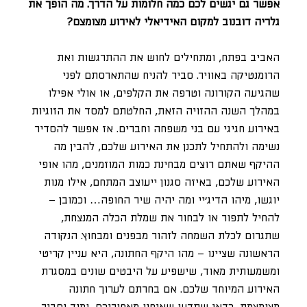
אפשר גם יגשים לכם כמה חלומות על הדרך. מה הופך את
גלריה דובנוב למקום האידיאלי לאירוע מצומצם?
האביב בפתח, ומתחילים לחוש את ההתרגשות ואת
הרומנטיקה באוויר. סביר להניח שהתארסתם לפני
שהגיעה הקורונה וטרפה את הקלפים, או אולי אפילו
במהלך השנה ההזויה הזאת, החלטתם למסד את הזוגיות
באירוע חגיגי עם בני משפחה וחברים. אז אפשר להסדיר
נשימה ולהתחיל לתכנן את האירוע שלכם, להבין מה
ההיקף שאתם רוצים מבחינת כמות המוזמנים, מהו אופי
האירוע שלכם, באיזה סגנון ייעוצב המתחם, אילו מנות
יוגשו, מיהו הדיג’יי ומה יהיה שיר החופה… וכמובן –
להחיל לתפור או לבחור את שמלת הכלה המנצחת,
שתגרום לכלת השמחה לזהור מבפנים ומבחוץ. הנקודה
הראשונה שציינו – מהו היקף החתונה, היא עניין קריטי
ומשמעותית מאוד, שישפיע על היבטים שונים במסגרת
האירוע המיוחד שלכם. אם בחרתם לערוך חתונה