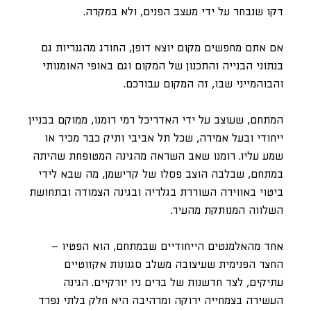
דקו שנבחר על ידי מעצב הפנים, ולא במקרה.
אם אתם מחפשים מקום יוצא דופן, החורג מהגנריות גם
בנתוני הבנייה והתכנון של המקום וגם באופי האומנותי
והבוהמייני שבו, זה המקום עבורכם.
המתחם, שעוצב על ידי האדריכל רמי רומנו, ממוקם בבניין
ייחודי ובעל אמירה, שכל תל אביבי ותיק כבר מכיר או
שמע עליו. רומנו שאב השראה מהגינה המטופחת שהיתה
במתחם, שבלבה הוצב פסלו של קדישמן, מה שבא לידי
ביטוי באווירה השוררת בגלריה ובגינה הצמודה ובתחושת
השלווה המנותקת מהעיר.
אחד מהאלמנטים הייחודיים שבמתחם, הוא הפטיו –
החצר הפנימית שעיצובה משלב סגנונות אקזוטיים
עתיקים, לצד חדשנות של ברים ניו יורקיים. הגינה
העשירה בצמחייה ירוקה ומרהיבה היא חלק בלתי נפרד