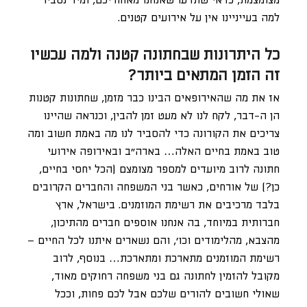
מצומצמת, כדאי שתדעו שאנחנו מאחוריכם, ומיד נסביר
למה בעייניינו אין על אירועים קטנים.
כל היתרונות שבחתונה קטנה ולמה עכשיו
זה הזמן המתאים ביותר?
אז את מה שהאירופאים הבינו כבר מזמן, שחתונות קטנות
הן ה-דבר, לקח לנו לא מעט זמן להבין, וכנראה שהיינו
צריכים את הקורונה כדי להסביר לנו מה באמת חשוב ומה
טוב באמת בחיים האלה… בארה”ב ובאירופה אירועי
חתונה לרוב מיועדים למספר מצומצם (הכל יחסי בחיים,
כן?) של אורחים, כאשר בני המשפחה והחברים הקרובים
בלבד מרכיבים את רשימת המוזמנים. בישראל, ארץ
חברותית במיוחד, בה אנחנו אוספים חברים מהתיכון,
מהצבא, מהלימודים וכו’, והם נשארים איתנו לכל החיים –
רשימת המוזמנים מתארכת ומתארכת… בנוסף, לרוב
מקובל להזמין לחתונה גם בני משפחה רחוקים מאוד,
שאולי חשובים להורים שלכם אבל לכם פחות, וככל