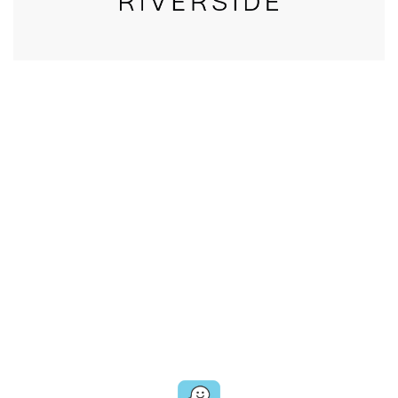
CALL US
טלפון במשרד:
077-8045344
OUR LOCATION
כתובת:
רחוב דובנוב 8,
תל אביב
GET DIRECTIONS