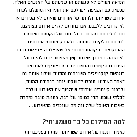
הנראה מעולם לא פגשתם או שמעתם על האנשים האלה.
עכשיו, עם המגיפה, יש לכם את התירוץ המושלם לערוך
אירוע קטן יותר ולוותר על אורחים שאתם לא מכירים או
לא קרובים ללבכם. אם בחרתם לקיים אירוע מצומצם,
תוכלו ליהנות ממבחר גדול יותר של מקומות שיעמדו
לרשותכם לקיום החתונה, ולא רק מתחמי אירועים
הממוקמים במקומות שכוחי אל שאפילו הג’י.פי.אס ברכב
לא מזהה. כמו כן, אירוע קטן מאפשר לכם להיות על
הפרטים הקטנים והחשובים, כמו פינוקים לאורחים
דוגמאת קוקטיילים משובחים ומתנות שילוו אותם גם
לאחר האירוע. תוכלו להשקיע יותר בבחירת המנות,
ולבחור קייטרינג איכותי שיהפוך את האירוע שלכם
לבלתי נשכח. הרי בסופו של דבר, חתונה טובה נמדדת
באיכות האוכל שלה וזה מה שזוכרים מהאירוע…
למה המיקום כל כך משמעותי?
כאמור, תכנון של אירוע קטן יותר, פותח בפניכם יותר