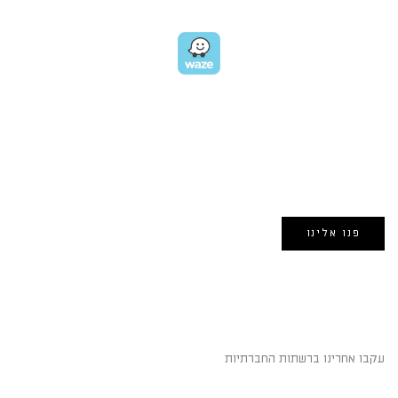
EMAIL US
אימייל:
morin@dynamogroup.co.il
פנו אלינו
השארו מחוברים
עקבו אחרינו ברשתות החברתיות