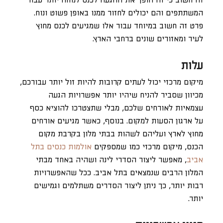
זה חשוב כי זה הופך את ההגעה לכנס לנוחה יותר עבור
המשתתפים והם יכולים לחזור ממנו באופן פשוט ונוח.
פרט זה חשוב במיוחד עבור אלו שמגיעים לכנס מחוץ
לעיר ומאזורים שונים ברחבי הארץ.
עלות
מיקום מרכזי יכול לעתים קרובות להיות זול יותר עבורכם,
מכיוון שסביר להניח שיהיו יותר אפשרויות הגעה
עצמאיות לאורחים שלכם, מבלי שתצטרכו להוציא כסף
על ארגון הסעות למקום. בנוסף, כאשר מגיעים אורחים
מחוץ לארץ ועליהם לשהות בבתי מלון בקרבת מקום
הכנס, מיקום מרכזי כמו שמספקים
אולמות כנסים בתל
אביב
, מאפשר ליצור הסדרי לינה ושהיה באחד מבתי
המלון הרבים שנמצאים בתל אביב. ככל שהאפשרויות
רבות יותר, כך ניתן ליצור הסדרים משתלמים וגמישים
יותר.