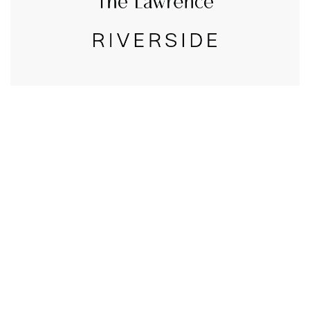
CALL US
טלפון במשרד:
077-8045344
OUR LOCATION
כתובת:
רחוב דובנוב 8,
תל אביב
GET DIRECTIONS