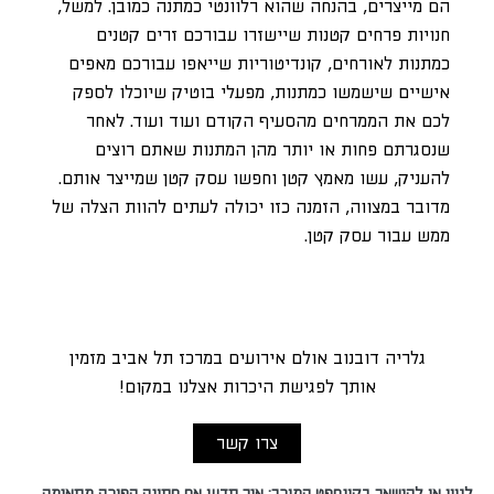
הם מייצרים, בהנחה שהוא רלוונטי כמתנה כמובן. למשל,
חנויות פרחים קטנות שיישזרו עבורכם זרים קטנים
כמתנות לאורחים, קונדיטוריות שייאפו עבורכם מאפים
אישיים שישמשו כמתנות, מפעלי בוטיק שיוכלו לספק
לכם את הממרחים מהסעיף הקודם ועוד ועוד. לאחר
שנסגרתם פחות או יותר מהן המתנות שאתם רוצים
להעניק, עשו מאמץ קטן וחפשו עסק קטן שמייצר אותם.
מדובר במצווה, הזמנה כזו יכולה לעתים להוות הצלה של
ממש עבור עסק קטן.
גלריה דובנוב אולם אירועים במרכז תל אביב מזמין
אותך לפגישת היכרות אצלנו במקום!
צרו קשר
לגוון או להישאר בקונספט המוכר: איך תדעו אם חתונה הפוכה מתאימה