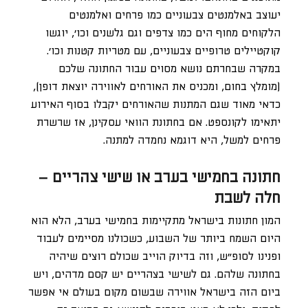
יעוצב באלמנטים צבעוניים כמו פרחים ואלמנטים
הלקוחים מחוף הים כמו צדפים וגם גלשנים וכו’, יוגשו
קוקטיילים טרופיים צבעוניים, עם מטריות קטנות וכו’.
במקרה שבחרתם נושא מסוים עבור החתונה שלכם
(מומלץ בחום, ומכניס את האורחים לאווירה יוצאת דופן),
כדאי מאוד שגם המתנות שהאורחים יקבלו בסוף האירוע
יתאימו לקונספט. אם בחתונת הוואי עסקינן, אז שרשרת
פרחים למשל, היא דוגמא נחמדה למתנה.
חתונה בחמישי בערב או שישי צהריים –
חלה לשבת
המון חתונות בישראל מתקיימות בחמישי בערב, הלא הוא
היום השמח ביותר של השבוע, כשכולנו מסיימים לעבוד
ופנינו לסופ”ש, וזה בדיוק הוייב שכולם רוצים שיהיה
בחתונה שלהם. גם לשישי בצהריים יש קסם מדהים, ויש
ביום הזה בישראל אווירה שבשום מקום בעולם אי אפשר