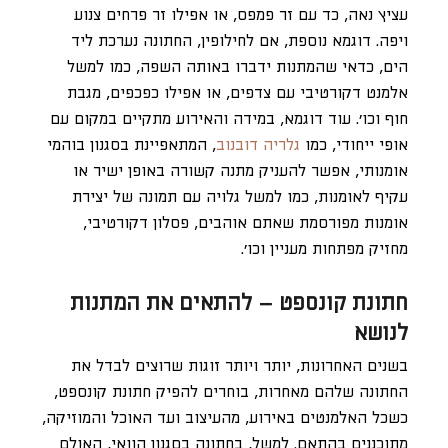
עציץ נאה, כד עם זר פמפס, או אפילו זר פרחים צנוע
ויפה. דוגמא נוספת, אם לחילופין, החתונה נערכת ליד
הים, כדאי שהמתנות ידברו באותה השפה, כמו למשל
אלמנט דקורטיבי עם צדפים, או אפילו כפכפים, מגבת
חוף וכו’. עוד דוגמא, במידה והאירוע מתקיים במקום עם
אופי ייחודי, כמו
גלריה דובנוב
, המתאפיינת בסגנון בוהמי
אומנותי, אפשר להעניק מתנה קשורה באופן ישיר או
עקיף לאומנות, כמו למשל גלויה עם תמונה של יצירת
אומנות מפורסמת שאתם אוהבים, פסלון דקורטיבי,
מחזיק מפתחות מעניין וכו’.
חתונת קונספט – להתאים את המתנות
לנושא
בשנים האחרונות, יותר ויותר זוגות שרוצים לבדל את
החתונה שלהם מאחרות, בוחרים להפיק חתונת קונספט,
כשכל האלמנטים באירוע, מהעיצוב ועד האוכל והמוזיקה,
מתוכננים בהתאם. למשל, בחתונה בסגנון הוואי, האולם