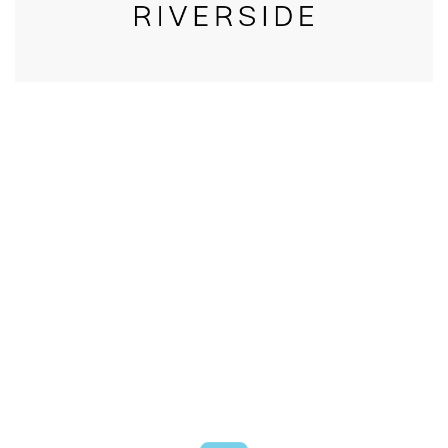
CALL US
טלפון במשרד:
077-8045344
OUR LOCATION
כתובת:
רחוב דובנוב 8,
תל אביב
GET DIRECTIONS