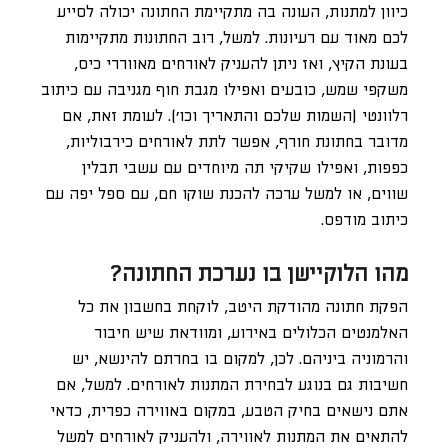
כיוון למתנות, העונה בה מתקיימת החתונה יכולה לסייע
לכם מאוד עם רעיונות. למשל, רוב החתונות מתקיימות
בעונת הקיץ, ואז ניתן להעניק לאורחים מאווררי כיס,
משקפי שמש, כובעים ואפילו מגבת חוף מגניבה עם כיתוב
רלוונטי (השמות שלכם והתאריך וכו’). לעומת זאת, אם
מדובר בחתונת חורף, אפשר לתת לאורחים כירבוליות,
כפפות, ואפילו שקיקי תה מיוחדים עם עשבי תבלין
שווים, או למשל ערכה להכנת שוקו חם, עם ספל יפה עם
כיתוב מודפס.
מהו הלוקיישן בו נערכת החתונה?
הפקת חתונה מהודקת היטב, לוקחת בחשבון את כל
האלמנטים הכלולים באירוע, ומוודאת שיש חיבור
והרמוניה ביניהם. לכן, למקום בו בחרתם להינשא, יש
חשיבות גם בנוגע לבחירת המתנות לאורחים. למשל, אם
אתם נישאים בחיק הטבע, במקום באווירה כפרית, כדאי
להתאים את המתנות לאווירה, ולהעניק לאורחים למשל