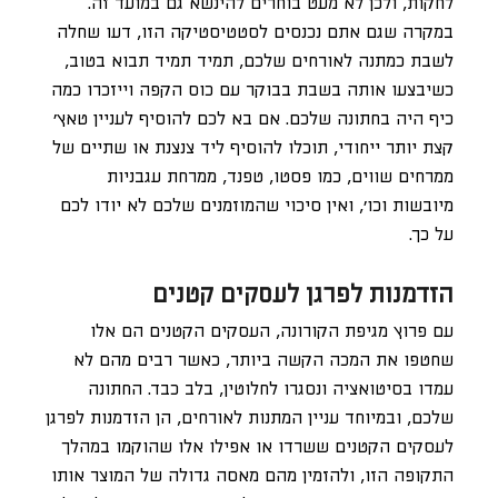
לחקות, ולכן לא מעט בוחרים להינשא גם במועד זה.
במקרה שגם אתם נכנסים לסטטיסטיקה הזו, דעו שחלה
לשבת כמתנה לאורחים שלכם, תמיד תמיד תבוא בטוב,
כשיבצעו אותה בשבת בבוקר עם כוס הקפה וייזכרו כמה
כיף היה בחתונה שלכם. אם בא לכם להוסיף לעניין טאץ’
קצת יותר ייחודי, תוכלו להוסיף ליד צנצנת או שתיים של
ממרחים שווים, כמו פסטו, טפנד, ממרחת עגבניות
מיובשות וכו’, ואין סיכוי שהמוזמנים שלכם לא יודו לכם
על כך.
הזדמנות לפרגן לעסקים קטנים
עם פרוץ מגיפת הקורונה, העסקים הקטנים הם אלו
שחטפו את המכה הקשה ביותר, כאשר רבים מהם לא
עמדו בסיטואציה ונסגרו לחלוטין, בלב כבד. החתונה
שלכם, ובמיוחד עניין המתנות לאורחים, הן הזדמנות לפרגן
לעסקים הקטנים ששרדו או אפילו אלו שהוקמו במהלך
התקופה הזו, ולהזמין מהם מאסה גדולה של המוצר אותו