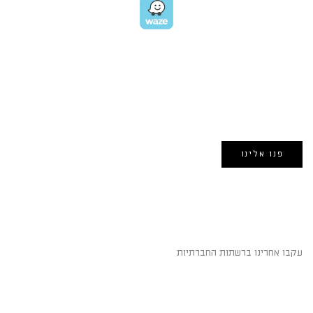
EMAIL US
אימייל:
morin@dynamogroup.co.il
פנו אלינו
השארו מחוברים
עקבו אחרינו ברשתות החברתיות