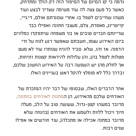
נדמה כי קו הסיום של הסיפור הזה רק הולך ומתרחק,
כאשר כל פעם צצה לה עוד משימה שצריך לבצע ועוד
משהו שחייבים לטפל בו. אחרי שסגרתם אולם, די.ג’יי,
קייטרינג, מאפרת, צלם, מעצבי חתונה ואפילו כבר
שריינתם חברים טובים או בני משפחה שיתפקדו כמלווים
ביום האירוע עצמו, חשבתם שאפשר רגע לנוח על זרי
הדפנה. אז זהו, שלא. סביר להניח שנותרו עוד לא מעט
מטלות לטפל בהן, והן עלולות להיראות קטנות וזניחות,
אך לחלק מהן יש השפעה רבה על האירוע החשוב שלכם,
ובדרך כלל לא מומלץ להקל ראש בעניינים האלו.
אחד הדברים האלו, שבסופו של דבר יהיו המזכרת של
האורחים שלכם מהאירוע, הן ה
מתנות לאורחים בחתונה
.
מדובר במשהו קטן-גדול, שעושה טוב על הלב, מעלה
חיוך ויכול ללוות ולשמש את האורחים (בהנחה שלא
מדובר במתנה אכילה או מתכלה), עוד חודשים או אפילו
שנים רבות.